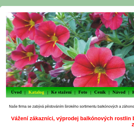
Úvod
Katalog
Ke stažení
Foto
Ceník
Návod
|
|
|
|
|
|
Naše firma se zabývá pěstováním širokého sortimentu balkónových a záhono
Vážení zákazníci, výprodej balkónových rostli