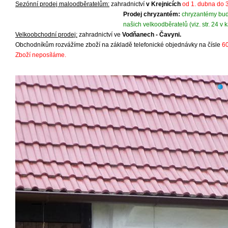
Sezónní prodej maloodběratelům:
zahradnictví
v Krejnicích
od 1. dubna do 
Prodej chryzantém:
chryzantémy bud
našich velkoodběratelů (viz. str. 24 v 
Velkoobchodní prodej:
zahradnictví ve
Vodňanech - Čavyni.
Obchodníkům rozvážíme zboží na základě telefonické objednávky na čísle
6
Zboží neposíláme.